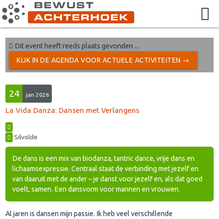
Dit event heeft reeds plaats gevonden ...
KIJK IN DE AGENDA VOOR ACTUELE ACTIVITEITEN →
24
jan 2026
La Vida Danza: Dansen met Verlangens
Silvolde
De dans is een mix van biodanza, tantric dance, vrije dans en
lichaamsexpressie. Centraal staat de verbinding met jezelf en
van daaruit met de ander – je danst voor jezelf en, als dat goed
voelt, samen. Een dansvorm voor mannen en vrouwen.
Al jaren is dansen mijn passie. Ik heb veel verschillende