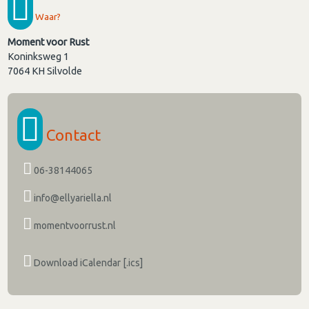
Waar?
Moment voor Rust
Koninksweg 1
7064 KH
Silvolde
Contact
06-38144065
info@ellyariella.nl
momentvoorrust.nl
Download iCalendar [.ics]