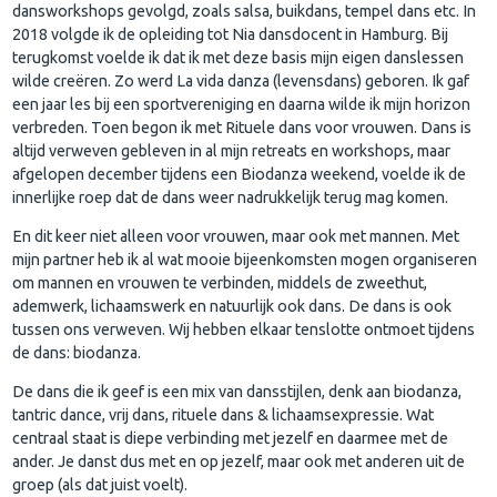
dansworkshops gevolgd, zoals salsa, buikdans, tempel dans etc. In
2018 volgde ik de opleiding tot Nia dansdocent in Hamburg. Bij
terugkomst voelde ik dat ik met deze basis mijn eigen danslessen
wilde creëren. Zo werd La vida danza (levensdans) geboren. Ik gaf
een jaar les bij een sportvereniging en daarna wilde ik mijn horizon
verbreden. Toen begon ik met Rituele dans voor vrouwen. Dans is
altijd verweven gebleven in al mijn retreats en workshops, maar
afgelopen december tijdens een Biodanza weekend, voelde ik de
innerlijke roep dat de dans weer nadrukkelijk terug mag komen.
En dit keer niet alleen voor vrouwen, maar ook met mannen. Met
mijn partner heb ik al wat mooie bijeenkomsten mogen organiseren
om mannen en vrouwen te verbinden, middels de zweethut,
ademwerk, lichaamswerk en natuurlijk ook dans. De dans is ook
tussen ons verweven. Wij hebben elkaar tenslotte ontmoet tijdens
de dans: biodanza.
De dans die ik geef is een mix van dansstijlen, denk aan biodanza,
tantric dance, vrij dans, rituele dans & lichaamsexpressie. Wat
centraal staat is diepe verbinding met jezelf en daarmee met de
ander. Je danst dus met en op jezelf, maar ook met anderen uit de
groep (als dat juist voelt).