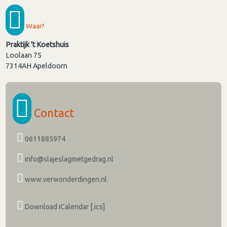
Waar?
Praktijk 't Koetshuis
Loolaan 75
7314AH
Apeldoorn
Contact
0611885974
info@slajeslagmetgedrag.nl
www.verwonderdingen.nl
Download iCalendar [.ics]