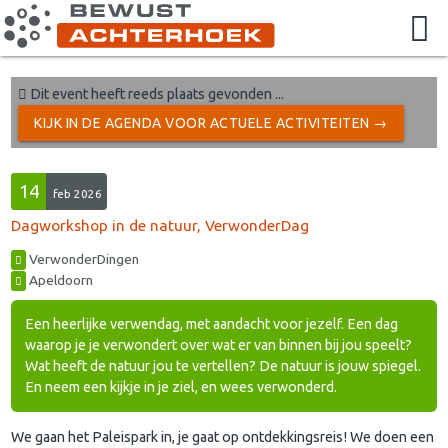
Dit event heeft reeds plaats gevonden ...
KIJK IN DE AGENDA VOOR ACTUELE ACTIVITEITEN →
14
feb 2026
Dagworkshop in de natuur, VerwonderDag
VerwonderDingen
Apeldoorn
Een heerlijke verwendag, met aandacht voor jezelf. Een dag
waarop je je verwondert over wat er van binnen bij jou speelt?
Wat heeft de natuur jou te vertellen? De natuur is jouw spiegel.
En neem een kijkje in je ziel, en wees verwonderd.
We gaan het Paleispark in, je gaat op ontdekkingsreis! We doen een