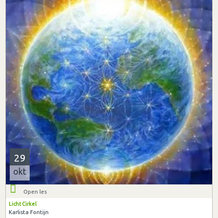
29
okt
Open les
Licht Cirkel
Karlista Fontijn