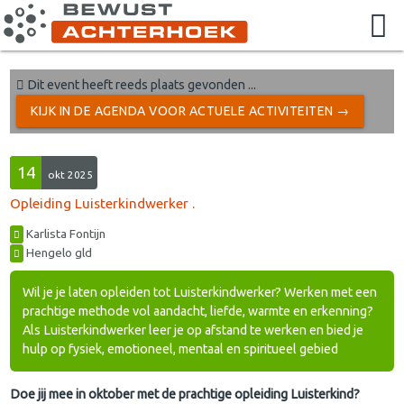
Dit event heeft reeds plaats gevonden ...
KIJK IN DE AGENDA VOOR ACTUELE ACTIVITEITEN →
14
okt 2025
Opleiding Luisterkindwerker .
Karlista Fontijn
Hengelo gld
Wil je je laten opleiden tot Luisterkindwerker? Werken met een
prachtige methode vol aandacht, liefde, warmte en erkenning?
Als Luisterkindwerker leer je op afstand te werken en bied je
hulp op fysiek, emotioneel, mentaal en spiritueel gebied
Doe jij mee in oktober met de prachtige opleiding Luisterkind?