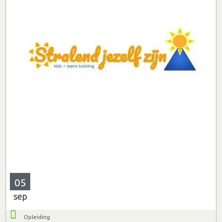
05
sep
Opleiding