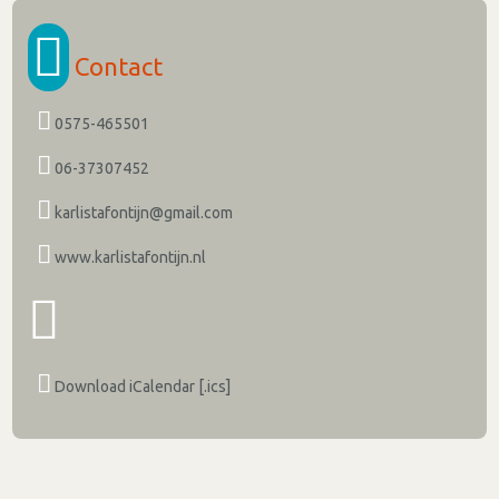
Contact
0575-465501
06-37307452
karlistafontijn@gmail.com
www.karlistafontijn.nl
Download iCalendar [.ics]