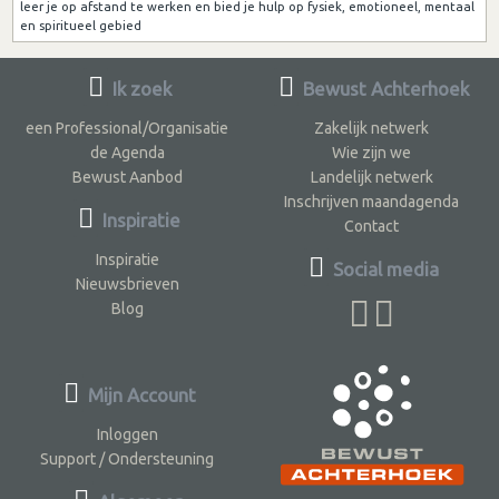
leer je op afstand te werken en bied je hulp op fysiek, emotioneel, mentaal
en spiritueel gebied
Ik zoek
Bewust Achterhoek
een Professional/Organisatie
Zakelijk netwerk
de Agenda
Wie zijn we
Bewust Aanbod
Landelijk netwerk
Inschrijven maandagenda
Inspiratie
Contact
Inspiratie
Social media
Nieuwsbrieven
Blog
Mijn Account
Inloggen
Support / Ondersteuning