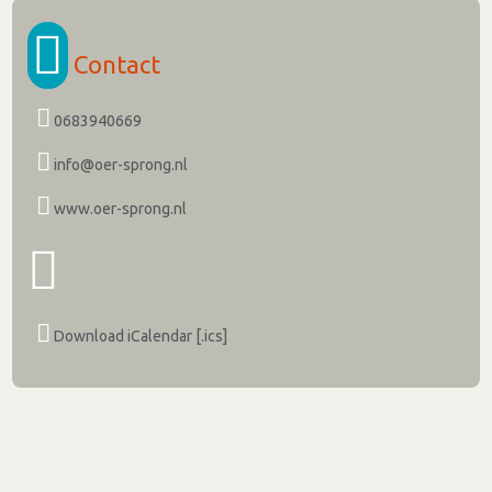
Contact
0683940669
info@oer-sprong.nl
www.oer-sprong.nl
Download iCalendar [.ics]