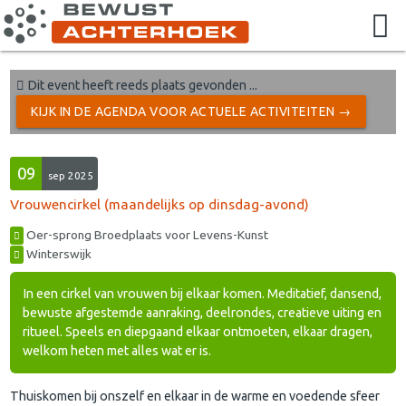
Dit event heeft reeds plaats gevonden ...
KIJK IN DE AGENDA VOOR ACTUELE ACTIVITEITEN →
09
sep 2025
Vrouwencirkel (maandelijks op dinsdag-avond)
Oer-sprong Broedplaats voor Levens-Kunst
Winterswijk
In een cirkel van vrouwen bij elkaar komen. Meditatief, dansend,
bewuste afgestemde aanraking, deelrondes, creatieve uiting en
ritueel. Speels en diepgaand elkaar ontmoeten, elkaar dragen,
welkom heten met alles wat er is.
Thuiskomen bij onszelf en elkaar in de warme en voedende sfeer