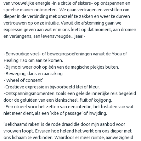
van vrouwelijke energie -in a circle of sisters– op ontspannen en
speelse manier ontmoeten. We gaan vertragen en verstillen om
dieper in de verbinding met onszelf te zakken en weer te durven
vertrouwen op onze intuitie. Vanuit die afstemming gaan we
expressie geven aan wat er in ons leeft op dat moment, aan dromen
en verlangens, aan levensvreugde... jaaa!-
-Eenvoudige voel- of bewegingsoefeningen vanuit de Yoga of
Healing Tao om aan te komen.
-Bij mooi weer ook op één van de magische plekjes buiten.
-Beweging, dans en aanraking
-‘Wheel of consent’
-Creatieve expressie in bijvoorbeeld klei of kleur.
-Ontspanningsmomenten zoals een geleide innerlijke reis begeleid
door de geluiden van een klankschaal, fluit of kojigong.
-Een ritueel voor het zetten van een intentie, het loslaten van wat
niet meer dient, als een ‘Rite of passage’ of inwijding.
‘Belichaamd raken‘ is de rode draad die door mijn aanbod voor
vrouwen loopt. Ervaren hoe helend het werkt om ons dieper met
ons lichaam te verbinden. Waardoor er meer ruimte, aanwezigheid