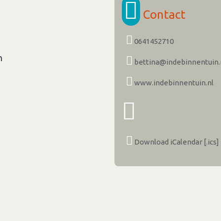
Contact
0641452710
n
bettina@indebinnentuin.
www.indebinnentuin.nl
Download iCalendar [.ics]