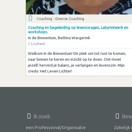
Coaching - Diverse Coaching
Coaching en begeleiding op levensvragen, Labyrintwerk en
workshops.
In de Binnentuin, Bettina Wargerink
Lochem
Welkom In de Binnentuin! Dė plek om tot rust te komen,
naar binnen te keren en inzicht op te doen. Ont-moet
jezelf, hervind je balans, je verlangen en levenszin. Mijn
credo: Het Leven Lichter!
Ik zoek
Bewu
een Professional/Organisatie
Zakelijk