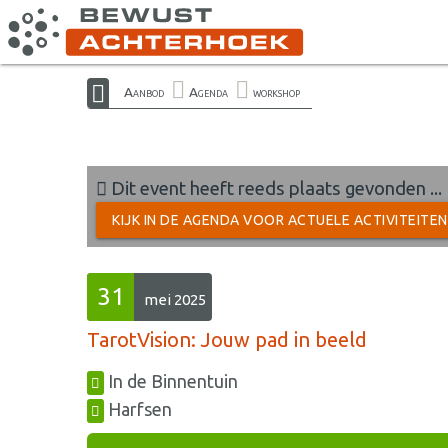
Aanbod
Agenda
workshop
Dit event heeft reeds plaats gevonden ...
KIJK IN DE AGENDA VOOR ACTUELE ACTIVITEITE
31
mei 2025
TarotVision: Jouw pad in beeld
In de Binnentuin
Harfsen